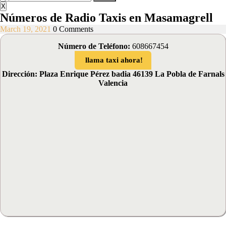
Menu
for:
X
Números de Radio Taxis en Masamagrell
March
March 19, 2021
0 Comments
19,
Número de Teléfono:
608667454
2021
llama taxi ahora!
Dirección: Plaza Enrique Pérez badia 46139 La Pobla de Farnals
Valencia