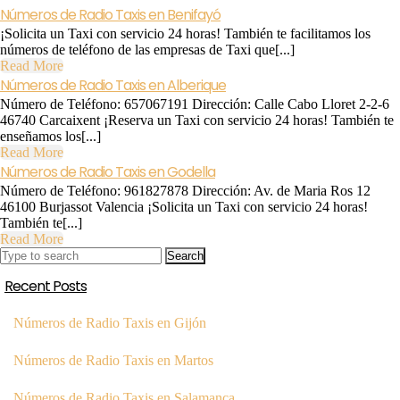
Números de Radio Taxis en Benifayó
¡Solicita un Taxi con servicio 24 horas! También te facilitamos los
números de teléfono de las empresas de Taxi que[...]
Read
Read More
More
Números de Radio Taxis en Alberique
Número de Teléfono: 657067191 Dirección: Calle Cabo Lloret 2-2-6
46740 Carcaixent ¡Reserva un Taxi con servicio 24 horas! También te
enseñamos los[...]
Read
Read More
More
Números de Radio Taxis en Godella
Número de Teléfono: 961827878 Dirección: Av. de Maria Ros 12
46100 Burjassot Valencia ¡Solicita un Taxi con servicio 24 horas!
También te[...]
Read
Read More
Search
More
for:
Recent Posts
Números de Radio Taxis en Gijón
Números de Radio Taxis en Martos
Números de Radio Taxis en Salamanca