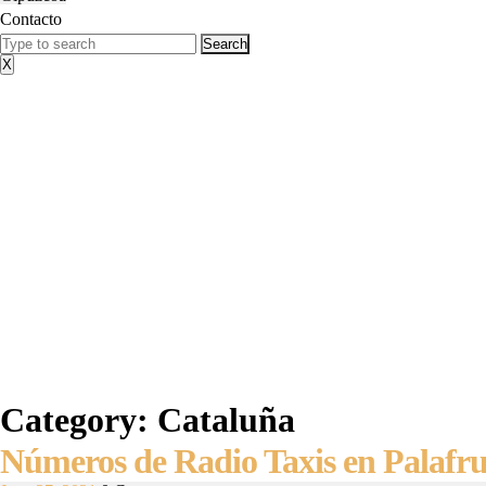
Contacto
Close
Search
Menu
for:
X
Category:
Cataluña
Números
Números de Radio Taxis en Palafru
de