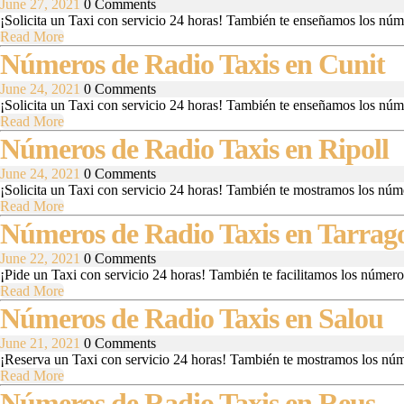
Radio
June
June 27, 2021
0 Comments
Taxis
27,
¡Solicita un Taxi con servicio 24 horas! También te enseñamos los núme
en
Read
2021
Read More
Palafrugell
More
N
Números de Radio Taxis en Cunit
June
June 24, 2021
0 Comments
d
24,
¡Solicita un Taxi con servicio 24 horas! También te enseñamos los núme
Read
2021
Read More
R
More
N
Números de Radio Taxis en Ripoll
T
June
June 24, 2021
0 Comments
d
24,
¡Solicita un Taxi con servicio 24 horas! También te mostramos los núme
e
Read
2021
Read More
R
More
Números de Radio Taxis en Tarrag
C
T
June
June 22, 2021
0 Comments
22,
¡Pide un Taxi con servicio 24 horas! También te facilitamos los números
e
Read
2021
Read More
More
N
Números de Radio Taxis en Salou
R
June
June 21, 2021
0 Comments
d
21,
¡Reserva un Taxi con servicio 24 horas! También te mostramos los núme
Read
2021
Read More
R
More
Números
N
Números de Radio Taxis en Reus