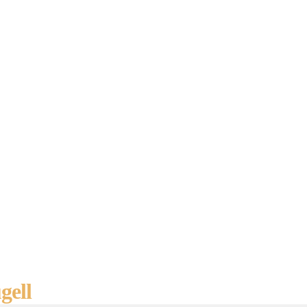
Números
gell