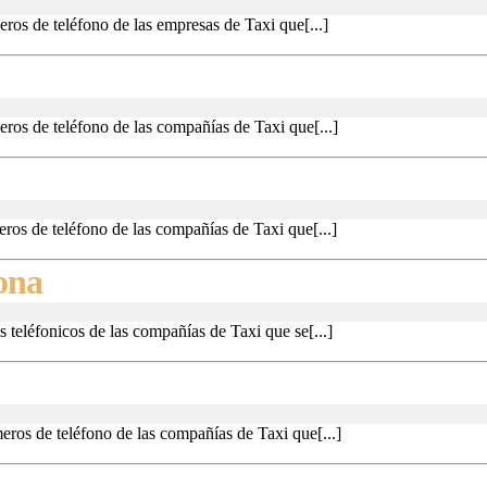
de
ros de teléfono de las empresas de Taxi que[...]
Radio
úmeros
Taxis
e
ros de teléfono de las compañías de Taxi que[...]
en
adio
úmeros
Palafrugell
axis
e
ros de teléfono de las compañías de Taxi que[...]
n
adio
Números
ona
unit
axis
de
 teléfonicos de las compañías de Taxi que se[...]
n
Radio
úmeros
ipoll
Taxis
e
ros de teléfono de las compañías de Taxi que[...]
en
adio
úmeros