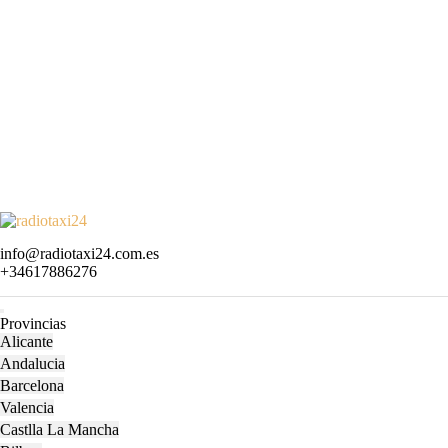
Skip
to
Email
info@radiotaxi24.com.es
content
Phone
+34617886276
Skip
Number
to
content
Open
Provincias
Menu
Alicante
Andalucia
Barcelona
Valencia
Castlla La Mancha