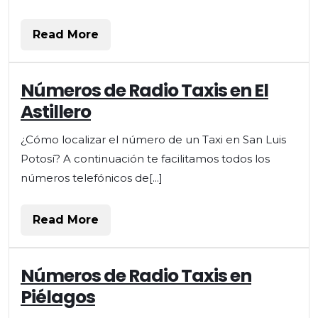
Read
Read More
More
Números
Números de Radio Taxis en El
de
Astillero
Radio
Taxis
¿Cómo localizar el número de un Taxi en San Luis
en
Potosí? A continuación te facilitamos todos los
El
Astillero
números telefónicos de[...]
Read
Read More
More
Números
Números de Radio Taxis en
de
Piélagos
Radio
Taxis