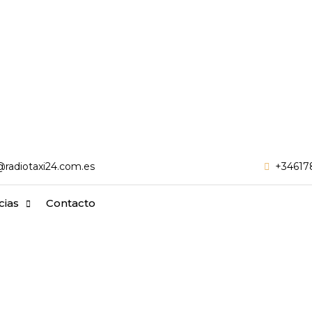
Email
@radiotaxi24.com.es
+34617
cias
Contacto