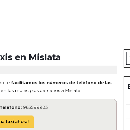
is en Mislata
S
fo
én te
facilitamos los números de teléfono de las
en los municipios cercanos a Mislata:
Teléfono:
963599903
a taxi ahora!