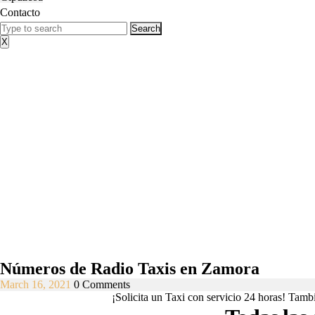
Contacto
Close
Search
Menu
for:
X
Números de Radio Taxis en Zamora
March
March 16, 2021
0 Comments
16,
¡Solicita un Taxi con servicio 24 horas! Tamb
2021