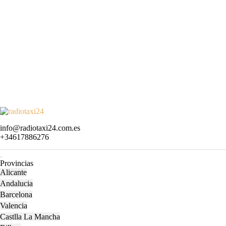
Skip
to
Email
info@radiotaxi24.com.es
content
Phone
+34617886276
Skip
Number
to
content
Open
Provincias
Menu
Alicante
Andalucia
Barcelona
Valencia
Castlla La Mancha