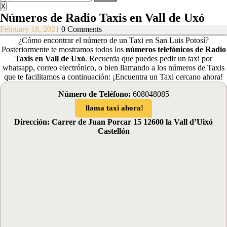
Menu
for:
X
Números de Radio Taxis en Vall de Uxó
February
February 18, 2021
0 Comments
18,
¿Cómo encontrar el número de un Taxi en San Luis Potosí?
2021
Posteriormente te mostramos todos los
números telefónicos de Radio
Taxis en Vall de Uxó
.
Recuerda que puedes pedir un taxi por
whatsapp, correo electrónico, o bien llamando a los números de Taxis
que te facilitamos a continuación: ¡Encuentra un Taxi cercano ahora!
Número de Teléfono:
608048085
llama taxi ahora!
Dirección: Carrer de Juan Porcar 15 12600 la Vall d’Uixó
Castellón