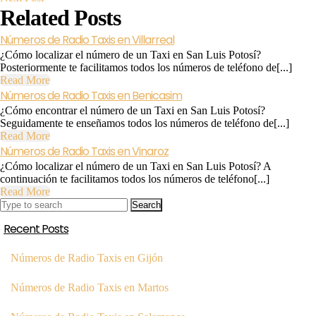
Post
Related Posts
navigation
Números
Números de Radio Taxis en Villarreal
de
¿Cómo localizar el número de un Taxi en San Luis Potosí?
Radio
Posteriormente te facilitamos todos los números de teléfono de[...]
Taxis
Read
Read More
en
Números
More
Números de Radio Taxis en Benicasim
Villarreal
de
¿Cómo encontrar el número de un Taxi en San Luis Potosí?
Radio
Seguidamente te enseñamos todos los números de teléfono de[...]
Taxis
Read
Read More
en
Números
More
Números de Radio Taxis en Vinaroz
Benicasim
de
¿Cómo localizar el número de un Taxi en San Luis Potosí? A
Radio
continuación te facilitamos todos los números de teléfono[...]
Taxis
Read
Read More
en
Search
More
Vinaroz
for:
Recent Posts
Números de Radio Taxis en Gijón
Números de Radio Taxis en Martos