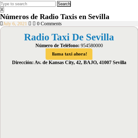
Search
Menu
for:
X
Números de Radio Taxis en Sevilla
July
July 6, 2021
0 Comments
6,
Radio Taxi De Sevilla
2021
Número de Teléfono:
954580000
llama taxi ahora!
Dirección: Av. de Kansas City, 42, BAJO, 41007 Sevilla