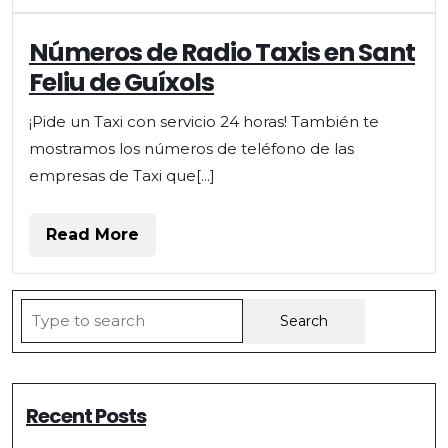
Números
Números de Radio Taxis en Sant
de
Feliu de Guíxols
Radio
Taxis
¡Pide un Taxi con servicio 24 horas! También te
en
mostramos los números de teléfono de las
Sant
Feliu
empresas de Taxi que[...]
de
Guíxols
Read
Read More
More
Search
for:
Recent Posts