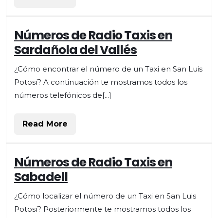
More
Números
Números de Radio Taxis en
de
Sardañola del Vallés
Radio
Taxis
¿Cómo encontrar el número de un Taxi en San Luis
en
Potosí? A continuación te mostramos todos los
Sardañola
del
números telefónicos de[...]
Vallés
Read
Read More
More
Números
Números de Radio Taxis en
de
Sabadell
Radio
Taxis
¿Cómo localizar el número de un Taxi en San Luis
en
Potosí? Posteriormente te mostramos todos los
Sabadell