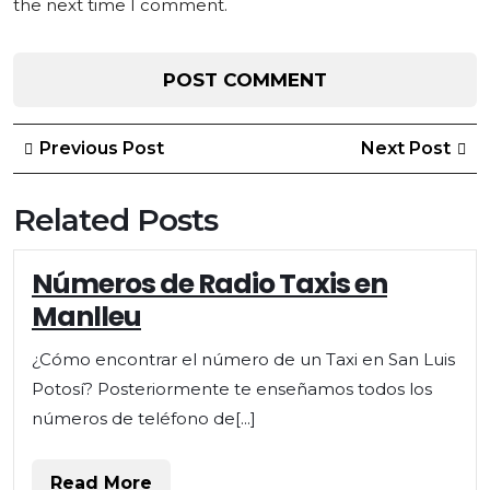
the next time I comment.
Post
Previous
Ne
Previous Post
Next Post
Post
Po
navigation
Related Posts
Números de Radio Taxis en
Manlleu
¿Cómo encontrar el número de un Taxi en San Luis
Potosí? Posteriormente te enseñamos todos los
números de teléfono de[...]
Read
Read More