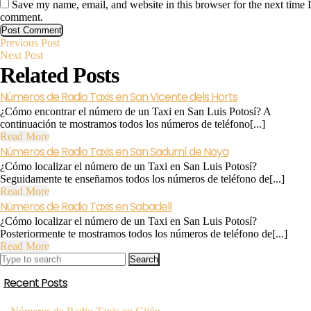
Save my name, email, and website in this browser for the next time I
comment.
Previous
Post
Previous Post
Next
Post
Next Post
Post
Related Posts
navigation
Números de Radio Taxis en San Vicente dels Horts
¿Cómo encontrar el número de un Taxi en San Luis Potosí? A
continuación te mostramos todos los números de teléfono[...]
Read
Read More
More
Números de Radio Taxis en San Sadurní de Noya
¿Cómo localizar el número de un Taxi en San Luis Potosí?
Seguidamente te enseñamos todos los números de teléfono de[...]
Read
Read More
Números
More
Números de Radio Taxis en Sabadell
de
¿Cómo localizar el número de un Taxi en San Luis Potosí?
Radio
Posteriormente te mostramos todos los números de teléfono de[...]
Taxis
Read
Read More
en
Search
More
Sabadell
for:
Recent Posts