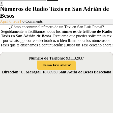
Menu
for:
X
Números de Radio Taxis en San Adrián de
Besós
April
April 6, 2021
0 Comments
6,
¿Cómo encontrar el número de un Taxi en San Luis Potosí?
2021
Seguidamente te facilitamos todos los
números de teléfono de Radio
Taxis en San Adrián de Besós
.
Recuerda que puedes solicitar un taxi
por whatsapp, correo electrónico, o bien llamando a los números de
Taxis que te enseñamos a continuación: ¡Busca un Taxi cercano ahora!
Número de Teléfono:
931132037
llama taxi ahora!
Dirección: C. Maragall 18 08930 Sant Adrià de Besòs Barcelona