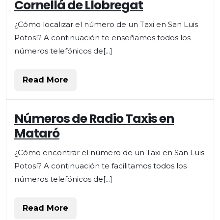
Cornellá de Llobregat
Radio
Taxis
¿Cómo localizar el número de un Taxi en San Luis
en
Potosí? A continuación te enseñamos todos los
Cornellá
de
números telefónicos de[...]
Llobregat
Read
Read More
More
Números
Números de Radio Taxis en
de
Mataró
Radio
Taxis
¿Cómo encontrar el número de un Taxi en San Luis
en
Potosí? A continuación te facilitamos todos los
Mataró
números telefónicos de[...]
Read
Read More
More