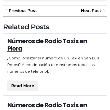
Post
Previous
Ne
Previous Post
Next Post
Post
Po
navigation
Related Posts
Números de Radio Taxis en
Piera
¿Cómo localizar el número de un Taxi en San Luis
Potosí? A continuación te mostramos todos los
números de teléfono[...]
Read
Read More
More
Números
Números de Radio Taxis en
de