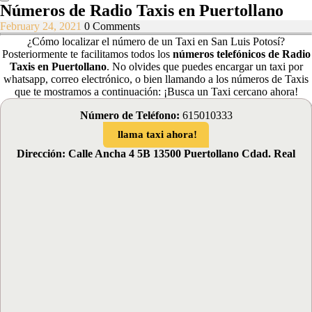
Números de Radio Taxis en Puertollano
February
February 24, 2021
0 Comments
24,
¿Cómo localizar el número de un Taxi en San Luis Potosí?
2021
Posteriormente te facilitamos todos los
números telefónicos de Radio
Taxis en Puertollano
.
No olvides que puedes encargar un taxi por
whatsapp, correo electrónico, o bien llamando a los números de Taxis
que te mostramos a continuación: ¡Busca un Taxi cercano ahora!
Número de Teléfono:
615010333
llama taxi ahora!
Dirección: Calle Ancha 4 5B 13500 Puertollano Cdad. Real