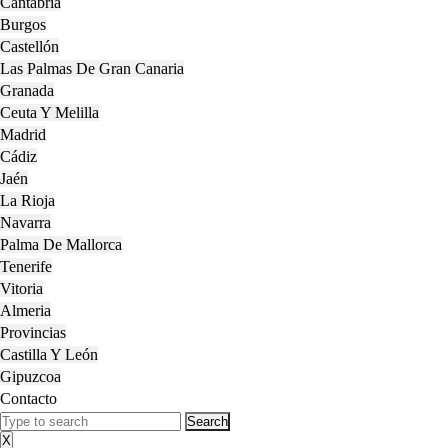
Cantabria
Burgos
Castellón
Las Palmas De Gran Canaria
Granada
Ceuta Y Melilla
Madrid
Cádiz
Jaén
La Rioja
Navarra
Palma De Mallorca
Tenerife
Vitoria
Almeria
Provincias
Castilla Y León
Gipuzcoa
Contacto
Close
Search
Menu
for:
X