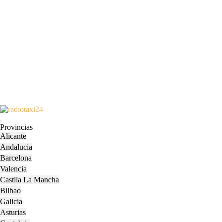
Skip
to
Open
content
Provincias
Menu
Skip
Alicante
to
Andalucia
content
Barcelona
Valencia
Castlla La Mancha
Bilbao
Galicia
Asturias