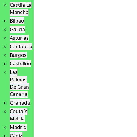
Castlla La
Mancha
Bilbao
Galicia
Asturias
Cantabria
Burgos
Castellón
Las
Palmas
De Gran
Canaria
Granada
Ceuta Y
Melilla
Madrid
Cádiz