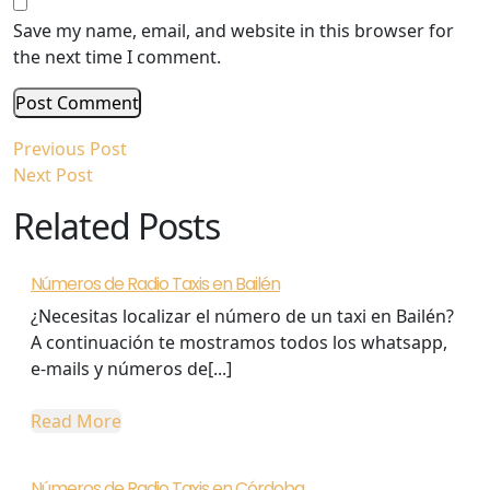
Save my name, email, and website in this browser for
the next time I comment.
Post
Previous
Previous Post
Next
Post
Next Post
navigation
Post
Related Posts
Números de Radio Taxis en Bailén
¿Necesitas localizar el número de un taxi en Bailén?
A continuación te mostramos todos los whatsapp,
e-mails y números de[...]
Read
Read More
More
Números
Números de Radio Taxis en Córdoba