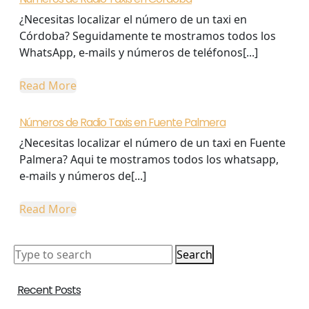
de
¿Necesitas localizar el número de un taxi en
Radio
Córdoba? Seguidamente te mostramos todos los
Taxis
WhatsApp, e-mails y números de teléfonos[...]
en
Córdoba
Read
Read More
More
Números de Radio Taxis en Fuente Palmera
¿Necesitas localizar el número de un taxi en Fuente
Palmera? Aqui te mostramos todos los whatsapp,
e-mails y números de[...]
Read
Read More
More
Search
for:
Recent Posts