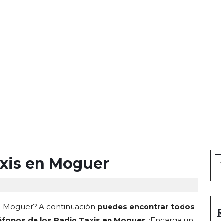
xis en Moguer
S
fo
en Moguer? A continuación
puedes encontrar todos
éfonos de los Radio Taxis en Moguer
¡Encarga un