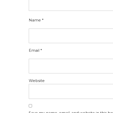
Name
*
Email
*
Website
Save my name, email, and website in this b