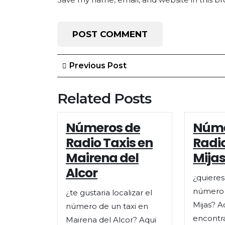
Post
Previous
Previous Post
Post
navigation
Related Posts
Números de
Núme
Radio Taxis en
Radio
Mairena del
Mija
Alcor
¿quieres 
número 
¿te gustaria localizar el
Mijas? 
número de un taxi en
encontra
Mairena del Alcor? Aqui