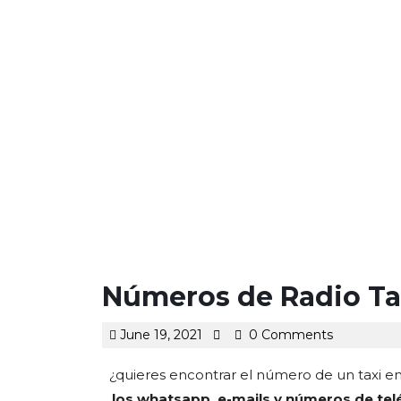
content
Números de Radio Ta
June
June 19, 2021
0 Comments
19,
2021
¿quieres encontrar el número de un taxi 
los whatsapp, e-mails y números de tel