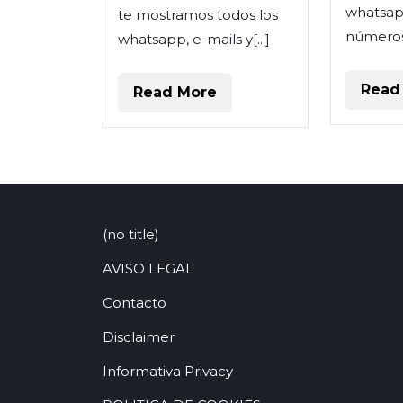
whatsapp
te mostramos todos los
números 
whatsapp, e-mails y[...]
Read
Read
Read More
More
(no title)
AVISO LEGAL
Contacto
Disclaimer
Informativa Privacy