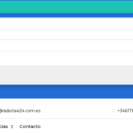
Email
@radiotaxi24.com.es
+34617
cias
Contacto