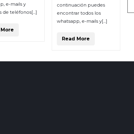
, e-mails y
continuación puedes
de teléfonos[...]
encontrar todos los
whatsapp, e-mails y[...]
Read
 More
More
Read
Read More
More