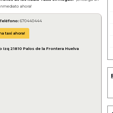
 inmediato ahora!
Teléfono:
670440444
a taxi ahora!
o Izq 21810 Palos de la Frontera Huelva