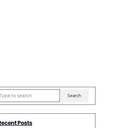
earch
r:
Recent Posts