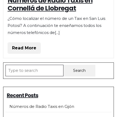
Números de Radio Taxis en
de
Cornellá de Llobregat
Radio
Taxis
¿Cómo localizar el número de un Taxi en San Luis
en
Potosí? A continuación te enseñamos todos los
Cornellá
de
números telefónicos de[...]
Llobregat
Read
Read More
More
Search
for:
Recent Posts
Números de Radio Taxis en Gijón