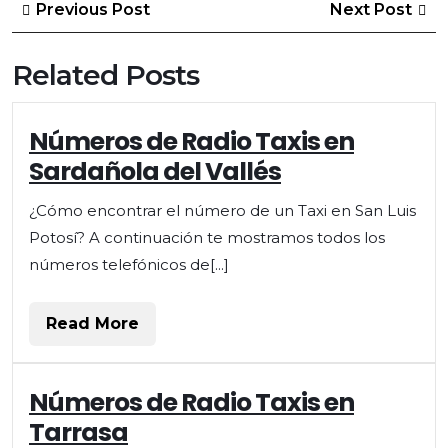
Post
Previous
Ne
Previous Post
Next Post
Post
Po
navigation
Related Posts
Números
Números de Radio Taxis en
de
Sardañola del Vallés
Radio
Taxis
¿Cómo encontrar el número de un Taxi en San Luis
en
Potosí? A continuación te mostramos todos los
Sardañola
del
números telefónicos de[...]
Vallés
Read
Read More
More
Números
Números de Radio Taxis en
de
Tarrasa
Radio