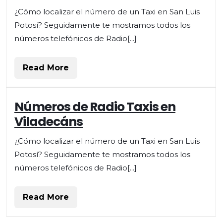
Taxis
¿Cómo localizar el número de un Taxi en San Luis
en
Potosí? Seguidamente te mostramos todos los
Tarrasa
números telefónicos de Radio[...]
Read
Read More
More
Números
Números de Radio Taxis en
de
Viladecáns
Radio
Taxis
¿Cómo localizar el número de un Taxi en San Luis
en
Potosí? Seguidamente te mostramos todos los
Viladecáns
números telefónicos de Radio[...]
Read
Read More
More