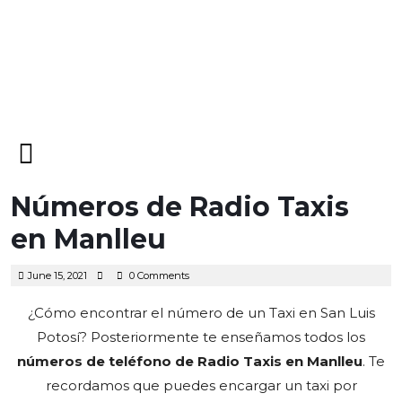
Open
Menu
Números de Radio Taxis
en Manlleu
June
June 15, 2021
0 Comments
15,
2021
¿Cómo encontrar el número de un Taxi en San Luis
Potosí? Posteriormente te enseñamos todos los
números de teléfono de Radio Taxis en Manlleu
.
Te
recordamos que puedes encargar un taxi por