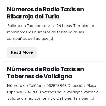
Números
Números de Radio Taxis en
de
Ribarroja del Turia
Radio
Taxis
¡Solicita un Taxi con servicio 24 horas! También te
en
mostramos los números de teléfono de las
Ribarroja
del
compañías de Taxi que[...]
Turia
Read
Read More
More
Números de Radio Taxis en
Tabernes de Valldigna
Número de Teléfono: 962823846 Dirección: Plaça
Espanya 12 46760 Tavernes de la Valldigna Valencia
¡Solicita un Taxi con servicio 24 horas! También[...]