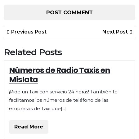
Post
Previous
Ne
Previous Post
Next Post
Post
Po
navigation
Related Posts
Números de Radio Taxis en
Mislata
¡Pide un Taxi con servicio 24 horas! También te
facilitamos los números de teléfono de las
empresas de Taxi que[...]
Read
Read More
More