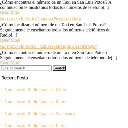
¿Cómo encontrar el número de un Taxi en San Luis Potosí? A
Radio
continuación te mostramos todos los números de teléfono[...]
Taxis
Read
Read More
en
More
Números de Radio Taxis en Pineda de Mar
Las
¿Cómo localizar el número de un Taxi en San Luis Potosí?
Franquesas
Seguidamente te enseñamos todos los números telefónicos de
del
Radio[...]
Vallés
Read
Read More
Números
More
Números de Radio Taxis en Esplugas de Llobregat
de
¿Cómo encontrar el número de un Taxi en San Luis Potosí?
Radio
Seguidamente te enseñamos todos los números de teléfono de[...]
Taxis
Read
Read More
en
Search
More
Esplugas
for:
de
Recent Posts
Llobregat
Números de Radio Taxis en Gijón
Números de Radio Taxis en Martos
Números de Radio Taxis en Salamanca
Números de Radio Taxis en Lerma