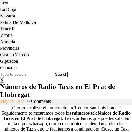
Jaén
La Rioja
Navarra
Palma De Mallorca
Tenerife
Vitoria
Almeria
Provincias
Castilla Y León
Gipuzcoa
Contacto
Close
Search
Menu
for:
X
Números de Radio Taxis en El Prat de
Llobregat
May
May 29, 2021
0 Comments
29,
¿Cómo localizar el número de un Taxi en San Luis Potosí?
2021
Seguidamente te mostramos todos los
números telefónicos de Radio
Taxis en El Prat de Llobregat
.
Te recordamos que puedes solicitar
un taxi por whatsapp, correo electrónico, o bien llamando a los
números de Taxis que te facilitamos a continuación: ¡Busca un Taxi