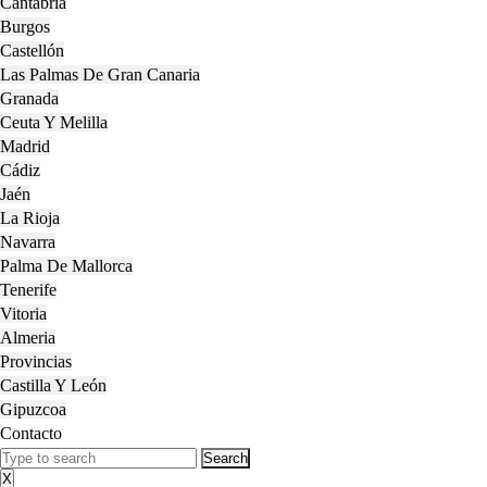
Cantabria
Burgos
Castellón
Las Palmas De Gran Canaria
Granada
Ceuta Y Melilla
Madrid
Cádiz
Jaén
La Rioja
Navarra
Palma De Mallorca
Tenerife
Vitoria
Almeria
Provincias
Castilla Y León
Gipuzcoa
Contacto
Close
Search
Menu
for:
X