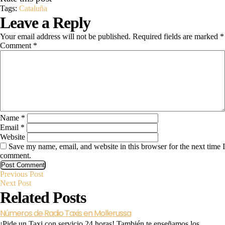
Tags:
Cataluña
Leave a Reply
Your email address will not be published.
Required fields are marked
*
Comment
*
Name
*
Email
*
Website
Save my name, email, and website in this browser for the next time I
comment.
Previous
Post
Previous Post
Next
Post
Next Post
Post
Related Posts
navigation
Números de Radio Taxis en Mollerussa
¡Pide un Taxi con servicio 24 horas! También te enseñamos los