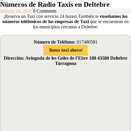
Números de Radio Taxis en Deltebre
January
January 24, 2021
0 Comments
24,
¡Reserva un Taxi con servicio 24 horas! También te
enseñamos los
2021
números teléfonicos de las empresas de Taxi
que se encuentran en
los municipios cercanos a Deltebre:
Número de Teléfono:
617480581
llama taxi ahora!
Dirección: Avinguda de les Goles de l’Ebre 188 43580 Deltebre
Tarragona