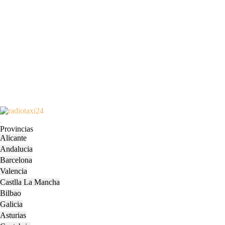
Skip
to
Open
content
Provincias
Menu
Skip
Alicante
to
Andalucia
content
Barcelona
Valencia
Castlla La Mancha
Bilbao
Galicia
Asturias