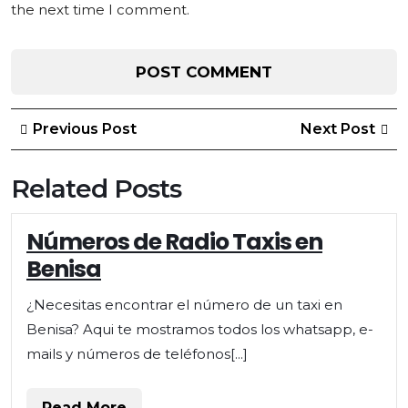
the next time I comment.
Post
Previous
Ne
Previous Post
Next Post
Post
Po
navigation
Related Posts
Números de Radio Taxis en
Benisa
¿Necesitas encontrar el número de un taxi en
Benisa? Aqui te mostramos todos los whatsapp, e-
mails y números de teléfonos[...]
Read
Read More