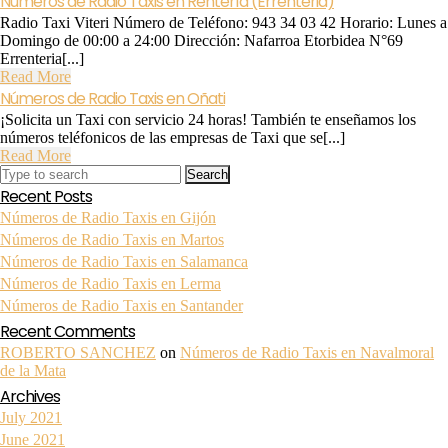
Números de Radio Taxis en Rentería (Errenteria)
Radio Taxi Viteri Número de Teléfono: 943 34 03 42 Horario: Lunes a
Domingo de 00:00 a 24:00 Dirección: Nafarroa Etorbidea N°69
Errenteria[...]
Read
Read More
More
Números de Radio Taxis en Oñati
¡Solicita un Taxi con servicio 24 horas! También te enseñamos los
números teléfonicos de las empresas de Taxi que se[...]
Read
Read More
Search
More
for:
Recent Posts
Números de Radio Taxis en Gijón
Números de Radio Taxis en Martos
Números de Radio Taxis en Salamanca
Números de Radio Taxis en Lerma
Números de Radio Taxis en Santander
Recent Comments
ROBERTO SANCHEZ
on
Números de Radio Taxis en Navalmoral
de la Mata
Archives
July 2021
June 2021