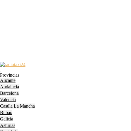
Skip
to
Open
content
Provincias
Menu
Skip
Alicante
to
Andalucia
content
Barcelona
Valencia
Castlla La Mancha
Bilbao
Galicia
Asturias