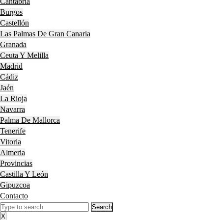
Cantabria
Burgos
Castellón
Las Palmas De Gran Canaria
Granada
Ceuta Y Melilla
Madrid
Cádiz
Jaén
La Rioja
Navarra
Palma De Mallorca
Tenerife
Vitoria
Almeria
Provincias
Castilla Y León
Gipuzcoa
Contacto
Close
Search
Menu
for:
X