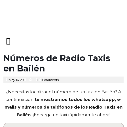
Open
Menu
Números de Radio Taxis
en Bailén
May
May 16, 2021
0 Comments
16,
2021
¿Necesitas localizar el número de un taxi en Bailén? A
continuación
te mostramos todos los whatsapp, e-
mails y números de teléfonos de los Radio Taxis en
Bailén
¡Encarga un taxi rápidamente ahora!