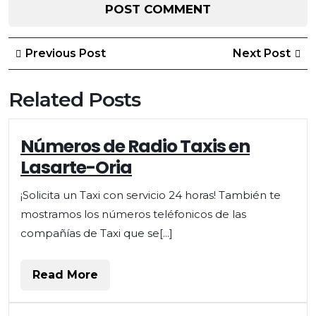
Post
Previous
Ne
Previous Post
Next Post
Post
Po
navigation
Related Posts
Números
Números de Radio Taxis en
de
Lasarte-Oria
Radio
Taxis
¡Solicita un Taxi con servicio 24 horas! También te
en
mostramos los números teléfonicos de las
Lasarte-
Oria
compañías de Taxi que se[...]
Read
Read More
More